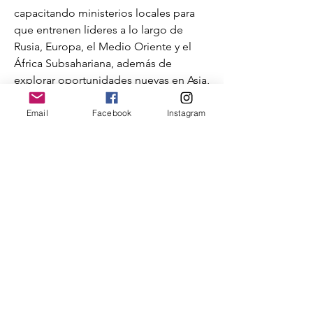
capacitando ministerios locales para
que entrenen líderes a lo largo de
Rusia, Europa, el Medio Oriente y el
África Subsahariana, además de
explorar oportunidades nuevas en Asia,
América Latina e inclusive en
Norteamérica.
Email
Facebook
Instagram
Nuestra Visión
Lograr la multiplicación de líderes para
la multiplicación de iglesias alrededor
del mundo.
Nuestra Misión
Multiplicar líderes de la iglesia por
medio de sistemas de capacitación
accesibles,
gestionados localmente y
reproducibles.